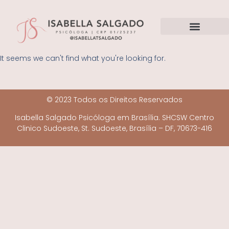
It seems we can't find what you're looking for.
© 2023 Todos os Direitos Reservados
Isabella Salgado Psicóloga em Brasília. SHCSW Centro
Clinico Sudoeste, St. Sudoeste, Brasília – DF, 70673-416